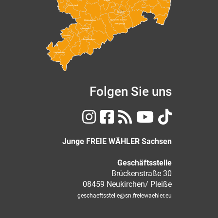
Meißen
Leipzig Land
Dresden
Sächsische Schweiz-
Mittelsachsen
Osterzgebirge
Chemnitz
Zwickau
Erzgebirgskreis
Vogtlandkreis
Folgen Sie uns
Junge FREIE WÄHLER Sachsen
Geschäftsstelle
Brückenstraße 30
08459 Neukirchen/ Pleiße
geschaeftsstelle
@sn.freiewaehler.eu