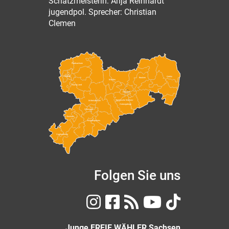
Schatzmeisterin: Anja Reinhardt
jugendpol. Sprecher: Christian
Clemen
Nordsachsen
Leipzig
Görlitz
Bautzen
Meißen
Leipzig Land
Dresden
Sächsische Schweiz-
Mittelsachsen
Osterzgebirge
Chemnitz
Zwickau
Erzgebirgskreis
Vogtlandkreis
Folgen Sie uns
Junge FREIE WÄHLER Sachsen