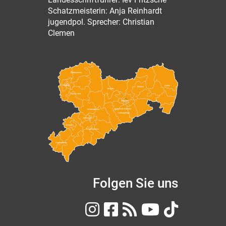
Schatzmeisterin: Anja Reinhardt
jugendpol. Sprecher: Christian
Clemen
Nordsachsen
Leipzig
Görlitz
Bautzen
Meißen
Leipzig Land
Dresden
Sächsische Schweiz-
Mittelsachsen
Osterzgebirge
Chemnitz
Zwickau
Erzgebirgskreis
Vogtlandkreis
Folgen Sie uns