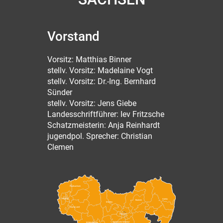
Vorstand
Vorsitz: Matthias Binner
stellv. Vorsitz: Madelaine Vogt
stellv. Vorsitz: Dr.-Ing. Bernhard
Sünder
stellv. Vorsitz: Jens Giebe
Landesschriftführer: Iev Fritzsche
Schatzmeisterin: Anja Reinhardt
jugendpol. Sprecher: Christian
Clemen
Nordsachsen
Leipzig
Görlitz
Bautzen
Meißen
Leipzig Land
Dresden
Sächsische Schweiz-
Mittelsachsen