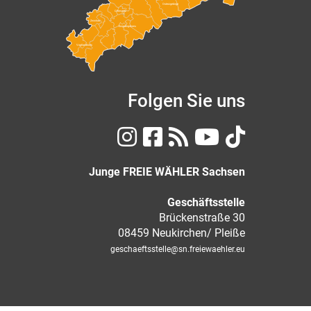
Osterzgebirge
Chemnitz
Zwickau
Erzgebirgskreis
Vogtlandkreis
Folgen Sie uns
Junge FREIE WÄHLER Sachsen
Geschäftsstelle
Brückenstraße 30
08459 Neukirchen/ Pleiße
geschaeftsstelle
@sn.freiewaehler.eu