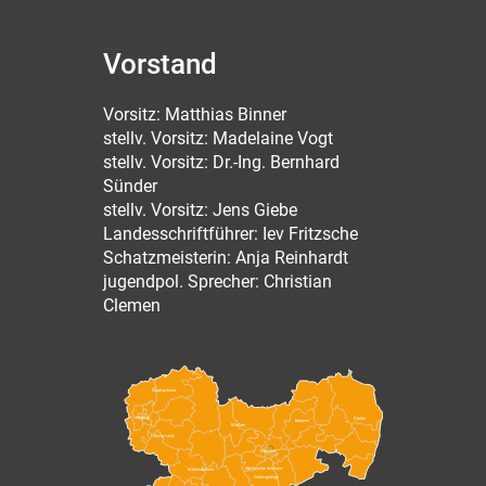
Vorstand
Vorsitz: Matthias Binner
stellv. Vorsitz: Madelaine Vogt
stellv. Vorsitz: Dr.-Ing. Bernhard
Sünder
stellv. Vorsitz: Jens Giebe
Landesschriftführer: Iev Fritzsche
Schatzmeisterin: Anja Reinhardt
jugendpol. Sprecher: Christian
Clemen
Nordsachsen
Leipzig
Görlitz
Bautzen
Meißen
Leipzig Land
Dresden
Sächsische Schweiz-
Mittelsachsen
Osterzgebirge