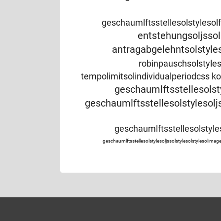
geschaumlftsstellesolstyleso
entstehungsoljsso
antragabgelehntsolstyl
robinpauschsolstyle
tempolimitsolindividualperiodcss
ko
geschaumlftsstellesolsty
geschaumlftsstellesolstylesolj
geschaumlftsstellesolsty
geschaumlftsstellesolstylesoljssolstylesolstyles