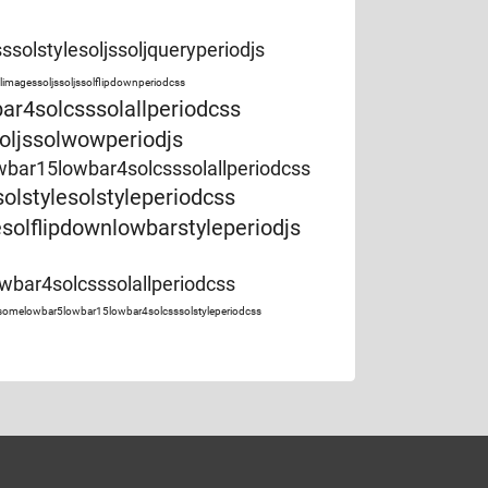
olstylesoljssoljqueryperiodjs
solimagessoljssoljssolflipdownperiodcss
r4solcsssolallperiodcss
oljssolwowperiodjs
ar15lowbar4solcsssolallperiodcss
solstylesolstyleperiodcss
esolflipdownlowbarstyleperiodjs
bar4solcsssolallperiodcss
somelowbar5lowbar15lowbar4solcsssolstyleperiodcss