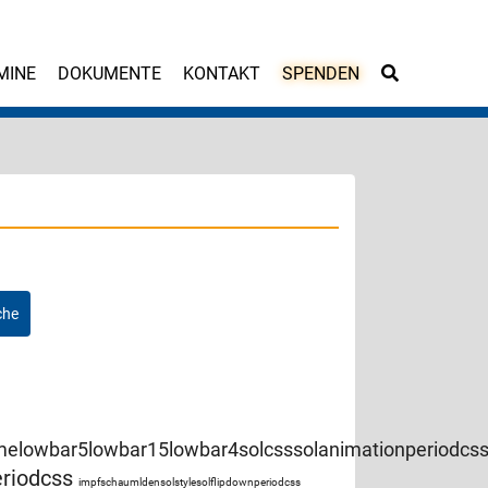
MINE
DOKUMENTE
KONTAKT
SPENDEN
somelowbar5lowbar15lowbar4solcsssolanimationperiodcs
eriodcss
impfschaumldensolstylesolflipdownperiodcss