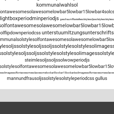
kommunalwahlsol
lfontawesomesolawesomelowbar5lowbar15lowbar4solcsss
llightboxperiodminperiodjs
geschaumlftsstellesolstylesoljssolstylesolstyle
esolfontawesomesolawesomelowbar5lowbar15lowba
unterstuumltzungsunterschrifts
solflipdownperiodcss
mmunalsolstylesolfontawesomesolawesomelowbar5lowb
lesoljssolstylesoljssoljssolstylesolstylesolimages
ssolstylesoljssoljssolstylesolstylesolimagessolstyl
steimlesoljssoljssolwowperiodjs
lesolstylesolfontawesomesolawesomelowbar5lowbar15low
olimagessolimagessolfontawesomesolawesomelowbar5lowbar15lowbar4solimagessolfontawesomesolawe
mannundfrausoljssolstylesolstyleperiodcss
gullus