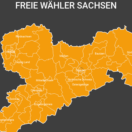
FREIE WÄHLER SACHSEN
Nordsachsen
Leipzig
Görl
Bautzen
Meißen
Leipzig Land
Dresden
Sächsische Schweiz-
Mittelsachsen
Osterzgebirge
Chemnitz
Zwickau
Erzgebirgskreis
ogtlandkreis