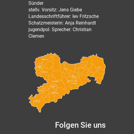
Sünder
stellv. Vorsitz: Jens Giebe
Landesschriftführer: Iev Fritzsche
Schatzmeisterin: Anja Reinhardt
jugendpol. Sprecher: Christian
Clemen
Nordsachsen
Leipzig
Görlitz
Bautzen
Meißen
Leipzig Land
Dresden
Sächsische Schweiz-
Mittelsachsen
Osterzgebirge
Chemnitz
Zwickau
Erzgebirgskreis
Vogtlandkreis
Folgen Sie uns