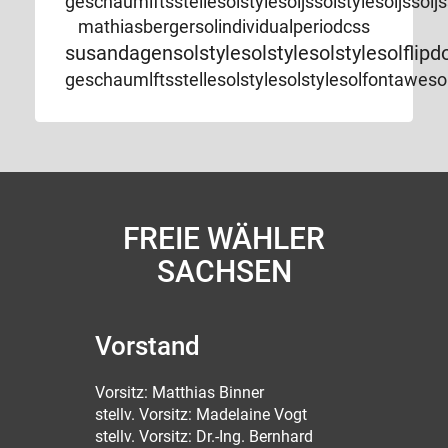
geschaumlftsstellesolstylesoljssolstylesoljs
mathiasbergersolindividualperiodcss
susandagensolstylesolstylesolstylesolflip
geschaumlftsstellesolstylesolstylesolfontaw
FREIE WÄHLER
SACHSEN
Vorstand
Vorsitz: Matthias Binner
stellv. Vorsitz: Madelaine Vogt
stellv. Vorsitz: Dr.-Ing. Bernhard