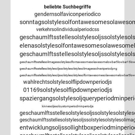
beliebte Suchbegriffe
gendernsolfaviconperiodico
sonntagsolstylesolfontawesomesolawesom
verkehrsolindividualperiodcss
geschaumlftsstellesolstylesoljssolstylesols
elenasolstylesolfontawesomesolawesomel
geschaumlftsstellesolstylesoljssolstylesol
geschaumlftsstellesolimagessolstylesolfontawesomesolawesomelowbar5lowbar15lowba
geschaumlftsstellesolstylesoljssolstylesolstylesolimagessolnextperiodpng
geschaumlftsstellesolstylesoljssolstylesolstylesolfontawesomesolawesomelowbar5
wahlrechtsolstylesolflipdownperiodjs
01169solstylesolflipdownperiodjs
spaziergangsolstylesoljqueryperiodminperi
kinnesoljssolcustomperiodminperiodjs
geschaumlftsstellesolstylesoljssolstylesol
geschaumlftsstellesolstylesoljssolstylesolstyleso
entwicklungsoljssollightboxperiodminperio