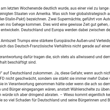
am letzten Wochenende deutlich wurde, aus einer viel zu lange
reinigten Staaten von Amerika. Was sich hier globalstrategisc
er-Stalin-Pakt) bezeichnen. Zwei Supermächte, geführt von Autokr
ichen ins Gehege kommen. Dies wird eine gewisse Zeit gut gehen
kt entwickeln. Deutschland und Europa werden dabei zwischen de
en Amtszeit Trumps eine stärkere Europäische Außen-und Verteid
sich das Deutsch-Französische Verhältnis nicht gerade auf ein
rantwortung dafür tragen die, sich stets als allwissend und de
alt beschäftigt sind.
33“ auf Deutschland zukommen. Ja, diese Gefahr, wenn auch nic
 AFD nicht geschwächt, sondern sie stärkt sie immer mehr! Dabei
 sie in Verantwortung genommen hätte oder wenn die ach so d
n und Bürger eingegangen wären, anstatt Wählerschelte zu üben. 
 würde ich aber dringend abraten. – Wieso kommt eigentlich kein
riode so viel Schaden für Deutschland und seine Bürgerinnen und 