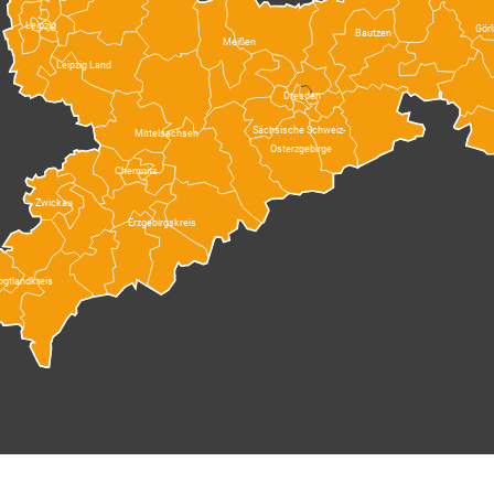
Leipzig
Görl
Bautzen
Meißen
Leipzig Land
Dresden
Sächsische Schweiz-
Mittelsachsen
Osterzgebirge
Chemnitz
Zwickau
Erzgebirgskreis
ogtlandkreis