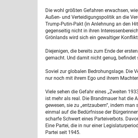
Die wohl größten Gefahren erwachsen, wie 
Außen- und Verteidigungspolitik an die Ve
Trump-Putin-Pakt (in Anlehnung an den Hitl
gegenseitig nicht in ihren Interessenbere
Grönlands wird sich ein gewaltiger Konfli
Diejenigen, die bereits zum Ende der erst
gemacht. Und damit nicht genug, befindet 
Soviel zur globalen Bedrohungslage. Die Ve
nur noch mit ihrem Ego und ihrem Machterh
Viele sehen die Gefahr eines „Zweiten 19
ist mehr als real. Die Brandmauer hat die
gewesen, sie zu „entzaubern“, indem man
einmal auf die Bedürfnisse der Bürgerinne
scharfe Schwert eines Parteiverbots. Davon
Eine Partei, die in nur einer Legislaturpe
Partei seit 1945.