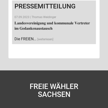
PRESSEMITTEILUNG
07.09.2023 | Thomas Weidinger
𝐋𝐚𝐧𝐝𝐞𝐬𝐯𝐞𝐫𝐞𝐢𝐧𝐢𝐠𝐮𝐧𝐠 𝐮𝐧𝐝 𝐤𝐨𝐦𝐦𝐮𝐧𝐚𝐥𝐞 𝐕𝐞𝐫𝐭𝐫𝐞𝐭𝐞𝐫
𝐢𝐦 𝐆𝐞𝐝𝐚𝐧𝐤𝐞𝐧𝐚𝐮𝐬𝐭𝐚𝐮𝐬𝐜𝐡
Die FREIEN...
[weiterlesen]
FREIE WÄHLER
SACHSEN