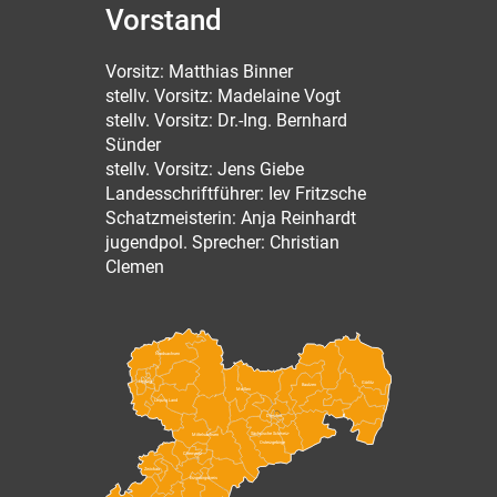
Vorstand
Vorsitz: Matthias Binner
stellv. Vorsitz: Madelaine Vogt
stellv. Vorsitz: Dr.-Ing. Bernhard
Sünder
stellv. Vorsitz: Jens Giebe
Landesschriftführer: Iev Fritzsche
Schatzmeisterin: Anja Reinhardt
jugendpol. Sprecher: Christian
Clemen
Nordsachsen
Leipzig
Görlitz
Bautzen
Meißen
Leipzig Land
Dresden
Sächsische Schweiz-
Mittelsachsen
Osterzgebirge
Chemnitz
Zwickau
Erzgebirgskreis