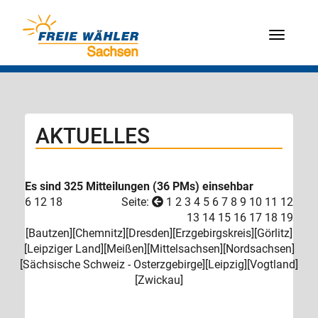
Menü
AKTUELLES
Es sind 325 Mitteilungen (
36 PMs
) einsehbar
6
12
18
Seite:
1
2
3
4
5
6
7
8
9
10
11
12
13
14
15
16
17
18
19
[
Bautzen
][
Chemnitz
][
Dresden
][
Erzgebirgskreis
][
Görlitz
]
[
Leipziger Land
][
Meißen
][
Mittelsachsen
][
Nordsachsen
]
[
Sächsische Schweiz - Osterzgebirge
][
Leipzig
][
Vogtland
]
[
Zwickau
]